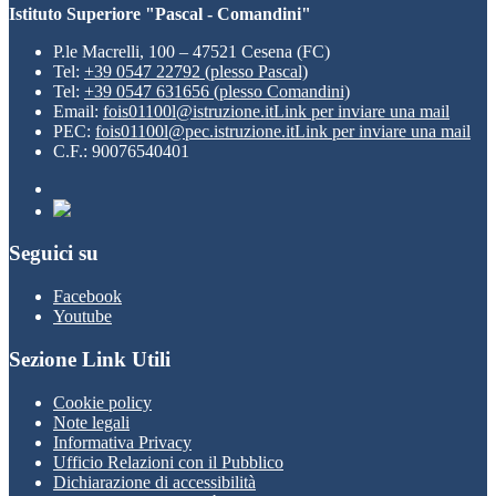
Istituto Superiore "Pascal - Comandini"
P.le Macrelli, 100 – 47521 Cesena (FC)
Tel:
+39 0547 22792 (plesso Pascal)
Tel:
+39 0547 631656 (plesso Comandini)
Email:
fois01100l@istruzione.it
Link per inviare una mail
PEC:
fois01100l@pec.istruzione.it
Link per inviare una mail
C.F.: 90076540401
Seguici su
Facebook
Youtube
Sezione Link Utili
Cookie policy
Note legali
Informativa Privacy
Ufficio Relazioni con il Pubblico
Dichiarazione di accessibilità