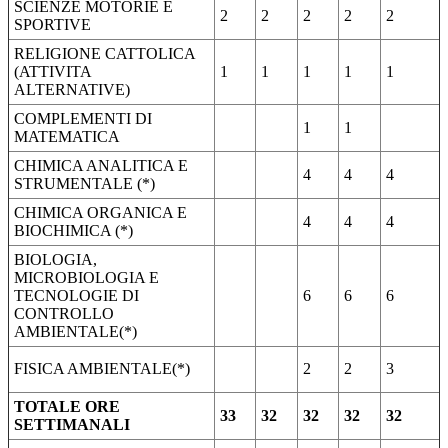
SCIENZE MOTORIE E
2
2
2
2
2
SPORTIVE
RELIGIONE CATTOLICA
(ATTIVITA
1
1
1
1
1
ALTERNATIVE)
COMPLEMENTI DI
1
1
MATEMATICA
CHIMICA ANALITICA E
4
4
4
STRUMENTALE (*)
CHIMICA ORGANICA E
4
4
4
BIOCHIMICA (*)
BIOLOGIA,
MICROBIOLOGIA E
TECNOLOGIE DI
6
6
6
CONTROLLO
AMBIENTALE(*)
FISICA AMBIENTALE(*)
2
2
3
TOTALE ORE
33
32
32
32
32
SETTIMANALI