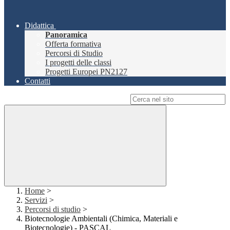
Didattica
Panoramica
Offerta formativa
Percorsi di Studio
I progetti delle classi
Progetti Europei PN2127
Contatti
Campo di ricerca per le pagine del sito
Home
>
Servizi
>
Percorsi di studio
>
Biotecnologie Ambientali (Chimica, Materiali e
Biotecnologie) - PASCAL