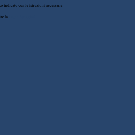
o indicato con le istruzioni necessarie.
ite la
Login Spaggiari