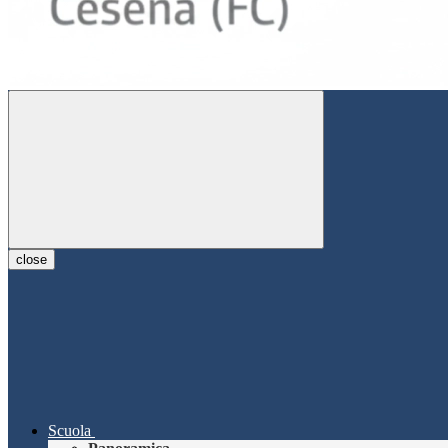
close
Scuola