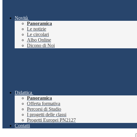
Novità
Panoramica
Le notizie
Le circolari
Albo Online
Dicono di Noi
Didattica
Panoramica
Offerta formativa
Percorsi di Studio
I progetti delle classi
Progetti Europei PN2127
Contatti