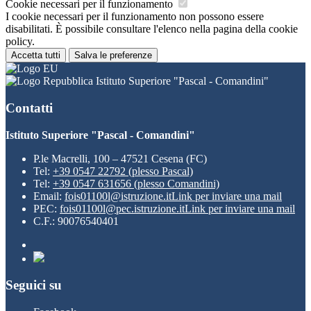
Cookie necessari per il funzionamento
I cookie necessari per il funzionamento non possono essere
disabilitati. È possibile consultare l'elenco nella pagina della cookie
policy.
Accetta tutti
Salva le preferenze
Istituto Superiore "Pascal - Comandini"
Contatti
Istituto Superiore "Pascal - Comandini"
P.le Macrelli, 100 – 47521 Cesena (FC)
Tel:
+39 0547 22792 (plesso Pascal)
Tel:
+39 0547 631656 (plesso Comandini)
Email:
fois01100l@istruzione.it
Link per inviare una mail
PEC:
fois01100l@pec.istruzione.it
Link per inviare una mail
C.F.: 90076540401
Seguici su