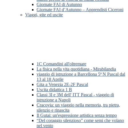
Giornate FAI di Autunno
Giornate FAI d’Autunno – Apprendisti Ciceroni
Viaggi, gite ed uscite
1C Comandini all'oltremare
La fisica nella vita quotidiana - Mirabilandia
viaggio di istruzione a Barcellona 5ª N Pascal dal
13 al 18 Aprile
Gita a Venezia 2E-2F Pascal
Uscita didattica 1 B
Classi 3I e 3M dell' ITT Pascal - viaggio di
istruzione a Napoli
Cracovia: un viaggio nella memoria, tra pietra,
silenzio e rinascita
Il Gutai: un'espressione artistica senza tempo
“Del coraggio silenzioso” come semi che volano
nel vento