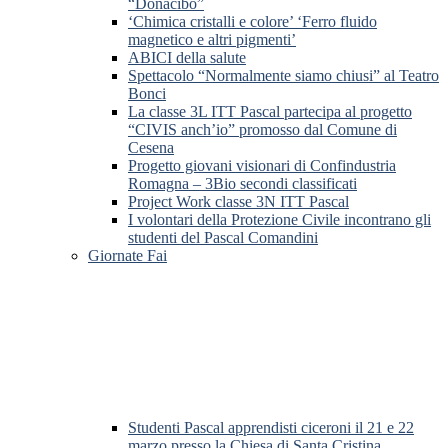
“Donacibo”
‘Chimica cristalli e colore’ ‘Ferro fluido
magnetico e altri pigmenti’
ABICI della salute
Spettacolo “Normalmente siamo chiusi” al Teatro
Bonci
La classe 3L ITT Pascal partecipa al progetto
“CIVIS anch’io” promosso dal Comune di
Cesena
Progetto giovani visionari di Confindustria
Romagna – 3Bio secondi classificati
Project Work classe 3N ITT Pascal
I volontari della Protezione Civile incontrano gli
studenti del Pascal Comandini
Giornate Fai
Studenti Pascal apprendisti ciceroni il 21 e 22
marzo presso la Chiesa di Santa Cristina