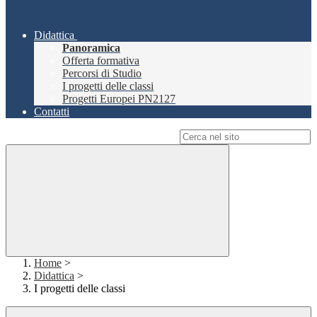
Didattica
Panoramica
Offerta formativa
Percorsi di Studio
I progetti delle classi
Progetti Europei PN2127
Contatti
Campo di ricerca per le pagine del sito
Home
>
Didattica
>
I progetti delle classi