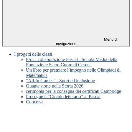
Menu di
navigazione
I progetti delle classi
FSL - collaborazione Pascal - Scuola Media della
Fondazione Sacro Cuore di Cesena
Un libro per premiare l’impegno nelle Olimpiadi di
Matematica
“All-In Games” - Sport ed inclusione
Quante storie nella Storia 2026
cerimonia per la consegna dei certificati Cambridge
Prosegue il “Circolo letterario” al Pascal
Concorsi