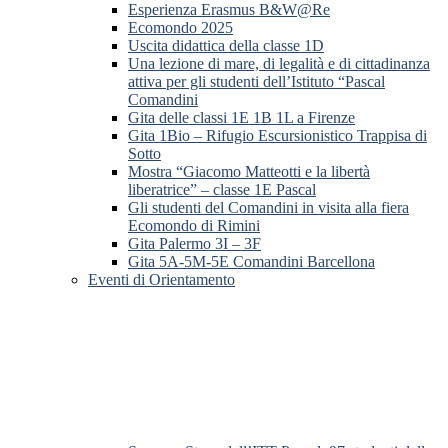
Esperienza Erasmus B&W@Re
Ecomondo 2025
Uscita didattica della classe 1D
Una lezione di mare, di legalità e di cittadinanza
attiva per gli studenti dell’Istituto “Pascal
Comandini
Gita delle classi 1E 1B 1L a Firenze
Gita 1Bio – Rifugio Escursionistico Trappisa di
Sotto
Mostra “Giacomo Matteotti e la libertà
liberatrice” – classe 1E Pascal
Gli studenti del Comandini in visita alla fiera
Ecomondo di Rimini
Gita Palermo 3I – 3F
Gita 5A-5M-5E Comandini Barcellona
Eventi di Orientamento