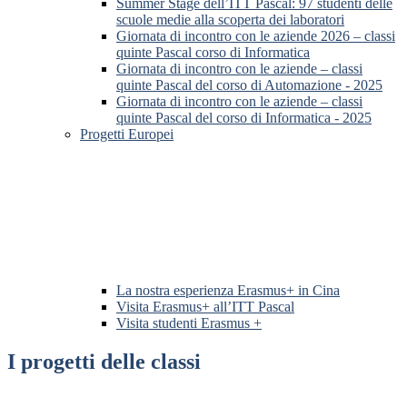
Summer Stage dell’ITT Pascal: 97 studenti delle
scuole medie alla scoperta dei laboratori
Giornata di incontro con le aziende 2026 – classi
quinte Pascal corso di Informatica
Giornata di incontro con le aziende – classi
quinte Pascal del corso di Automazione - 2025
Giornata di incontro con le aziende – classi
quinte Pascal del corso di Informatica - 2025
Progetti Europei
La nostra esperienza Erasmus+ in Cina
Visita Erasmus+ all’ITT Pascal
Visita studenti Erasmus +
I progetti delle classi