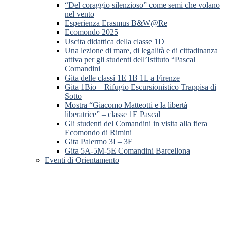
“Del coraggio silenzioso” come semi che volano
nel vento
Esperienza Erasmus B&W@Re
Ecomondo 2025
Uscita didattica della classe 1D
Una lezione di mare, di legalità e di cittadinanza
attiva per gli studenti dell’Istituto “Pascal
Comandini
Gita delle classi 1E 1B 1L a Firenze
Gita 1Bio – Rifugio Escursionistico Trappisa di
Sotto
Mostra “Giacomo Matteotti e la libertà
liberatrice” – classe 1E Pascal
Gli studenti del Comandini in visita alla fiera
Ecomondo di Rimini
Gita Palermo 3I – 3F
Gita 5A-5M-5E Comandini Barcellona
Eventi di Orientamento