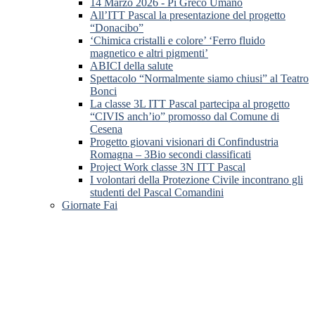
14 Marzo 2026 - Pi Greco Umano
All’ITT Pascal la presentazione del progetto
“Donacibo”
‘Chimica cristalli e colore’ ‘Ferro fluido
magnetico e altri pigmenti’
ABICI della salute
Spettacolo “Normalmente siamo chiusi” al Teatro
Bonci
La classe 3L ITT Pascal partecipa al progetto
“CIVIS anch’io” promosso dal Comune di
Cesena
Progetto giovani visionari di Confindustria
Romagna – 3Bio secondi classificati
Project Work classe 3N ITT Pascal
I volontari della Protezione Civile incontrano gli
studenti del Pascal Comandini
Giornate Fai