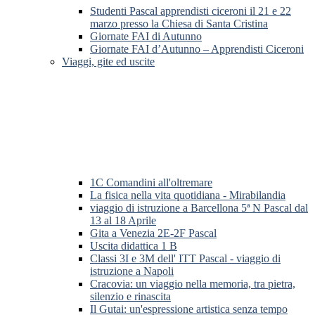
Studenti Pascal apprendisti ciceroni il 21 e 22
marzo presso la Chiesa di Santa Cristina
Giornate FAI di Autunno
Giornate FAI d’Autunno – Apprendisti Ciceroni
Viaggi, gite ed uscite
1C Comandini all'oltremare
La fisica nella vita quotidiana - Mirabilandia
viaggio di istruzione a Barcellona 5ª N Pascal dal
13 al 18 Aprile
Gita a Venezia 2E-2F Pascal
Uscita didattica 1 B
Classi 3I e 3M dell' ITT Pascal - viaggio di
istruzione a Napoli
Cracovia: un viaggio nella memoria, tra pietra,
silenzio e rinascita
Il Gutai: un'espressione artistica senza tempo