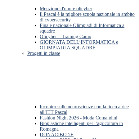
Menzione d'onore olicyber
Il Pascal è la migliore scuola nazionale in ambito
di cybersecurity
Finale nazionale Olimpiadi di Informatica a
squadre
Olicyber – Training Camp
GIORNATA DELL’INFORMATICA e
OLIMPIADI A SQUADRE
Progetti in classe
Incontro sulle neuroscienze con la ricercatrice
all’ITT Pascal
Fashion Night 2026 - Moda Comandini
Bioplastiche intelligenti per l’agricoltura in
Romagna
DONACIBO 5E