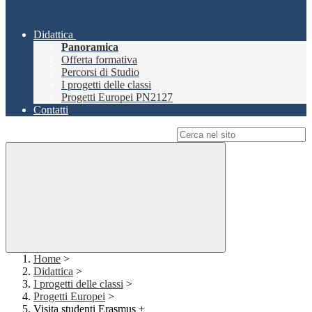
Didattica
Panoramica
Offerta formativa
Percorsi di Studio
I progetti delle classi
Progetti Europei PN2127
Contatti
Campo di ricerca per le pagine del sito
Home
>
Didattica
>
I progetti delle classi
>
Progetti Europei
>
Visita studenti Erasmus +