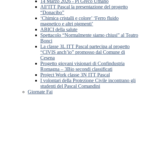
14 Marzo 2026 - Pi Greco Umano
All’ITT Pascal la presentazione del progetto
“Donacibo”
‘Chimica cristalli e colore’ ‘Ferro fluido
magnetico e altri pigmenti’
ABICI della salute
Spettacolo “Normalmente siamo chiusi” al Teatro
Bonci
La classe 3L ITT Pascal partecipa al progetto
“CIVIS anch’io” promosso dal Comune di
Cesena
Progetto giovani visionari di Confindustria
Romagna – 3Bio secondi classificati
Project Work classe 3N ITT Pascal
I volontari della Protezione Civile incontrano gli
studenti del Pascal Comandini
Giornate Fai