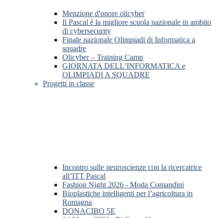
Menzione d'onore olicyber
Il Pascal è la migliore scuola nazionale in ambito
di cybersecurity
Finale nazionale Olimpiadi di Informatica a
squadre
Olicyber – Training Camp
GIORNATA DELL’INFORMATICA e
OLIMPIADI A SQUADRE
Progetti in classe
Incontro sulle neuroscienze con la ricercatrice
all’ITT Pascal
Fashion Night 2026 - Moda Comandini
Bioplastiche intelligenti per l’agricoltura in
Romagna
DONACIBO 5E