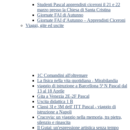
Studenti Pascal apprendisti ciceroni il 21 e 22
marzo presso la Chiesa di Santa Cristina
Giornate FAI di Autunno
Giornate FAI d’Autunno – Apprendisti Ciceroni
Viaggi, gite ed uscite
1C Comandini all'oltremare
La fisica nella vita quotidiana - Mirabilandia
viaggio di istruzione a Barcellona 5ª N Pascal dal
13 al 18 Aprile
Gita a Venezia 2E-2F Pascal
Uscita didattica 1 B
Classi 3I e 3M dell' ITT Pascal - viaggio di
istruzione a Napoli
Cracovia: un viaggio nella memoria, tra pietra,
silenzio e rinascita
Il Gutai: un'espressione artistica senza tempo