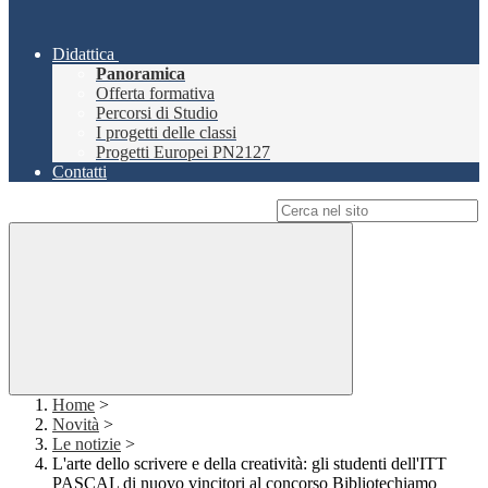
Didattica
Panoramica
Offerta formativa
Percorsi di Studio
I progetti delle classi
Progetti Europei PN2127
Contatti
Campo di ricerca per le pagine del sito
Home
>
Novità
>
Le notizie
>
L'arte dello scrivere e della creatività: gli studenti dell'ITT
PASCAL di nuovo vincitori al concorso Bibliotechiamo