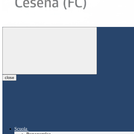
close
Scuola