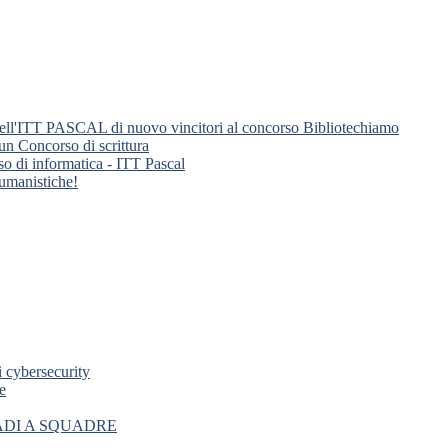
nti dell'ITT PASCAL di nuovo vincitori al concorso Bibliotechiamo
 un Concorso di scrittura
so di informatica - ITT Pascal
 umanistiche!
i cybersecurity
e
ADI A SQUADRE