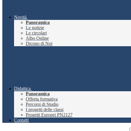
Novità
Panoramica
Le notizie
Le circolari
Albo Online
Dicono di Noi
Didattica
Panoramica
Offerta formativa
Percorsi di Studio
I progetti delle classi
Progetti Europei PN2127
Contatti