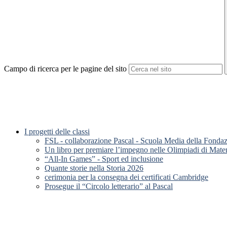
Campo di ricerca per le pagine del sito
I progetti delle classi
FSL - collaborazione Pascal - Scuola Media della Fonda
Un libro per premiare l’impegno nelle Olimpiadi di Mate
“All-In Games” - Sport ed inclusione
Quante storie nella Storia 2026
cerimonia per la consegna dei certificati Cambridge
Prosegue il “Circolo letterario” al Pascal