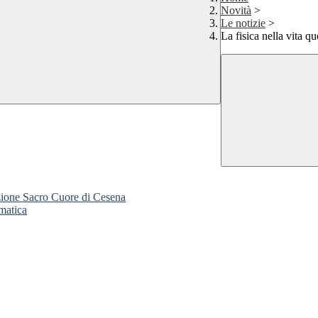
Novità
>
Le notizie
>
La fisica nella vita q
zione Sacro Cuore di Cesena
matica