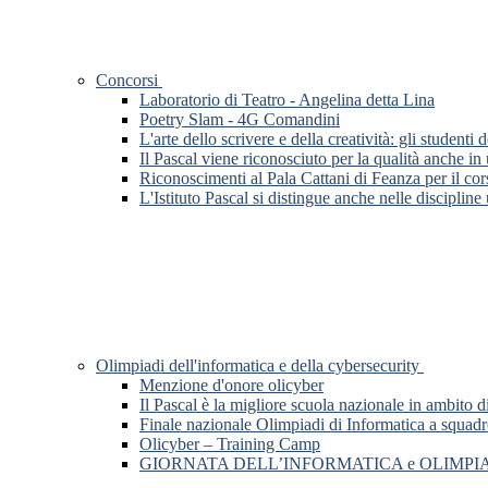
Concorsi
Laboratorio di Teatro - Angelina detta Lina
Poetry Slam - 4G Comandini
L'arte dello scrivere e della creatività: gli stude
Il Pascal viene riconosciuto per la qualità anche in
Riconoscimenti al Pala Cattani di Feanza per il cor
L'Istituto Pascal si distingue anche nelle discipline
Olimpiadi dell'informatica e della cybersecurity
Menzione d'onore olicyber
Il Pascal è la migliore scuola nazionale in ambito d
Finale nazionale Olimpiadi di Informatica a squadr
Olicyber – Training Camp
GIORNATA DELL’INFORMATICA e OLIMPI