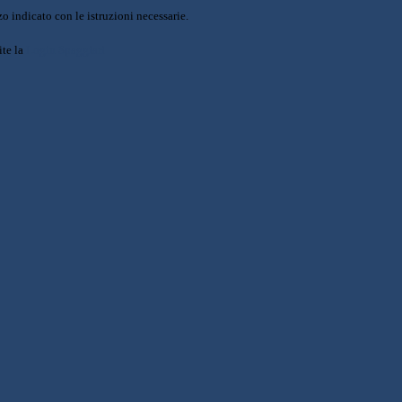
o indicato con le istruzioni necessarie.
ite la
Login Spaggiari