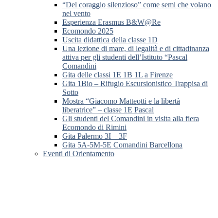
“Del coraggio silenzioso” come semi che volano
nel vento
Esperienza Erasmus B&W@Re
Ecomondo 2025
Uscita didattica della classe 1D
Una lezione di mare, di legalità e di cittadinanza
attiva per gli studenti dell’Istituto “Pascal
Comandini
Gita delle classi 1E 1B 1L a Firenze
Gita 1Bio – Rifugio Escursionistico Trappisa di
Sotto
Mostra “Giacomo Matteotti e la libertà
liberatrice” – classe 1E Pascal
Gli studenti del Comandini in visita alla fiera
Ecomondo di Rimini
Gita Palermo 3I – 3F
Gita 5A-5M-5E Comandini Barcellona
Eventi di Orientamento