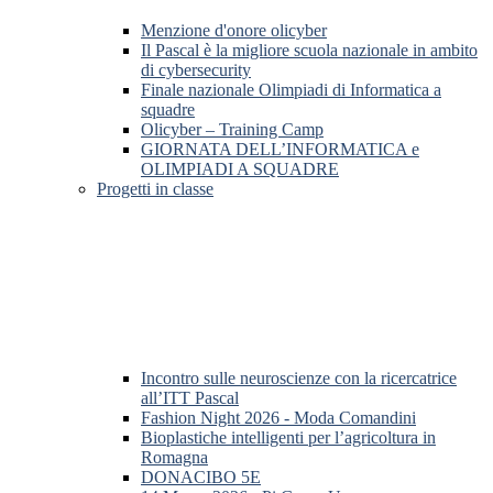
Menzione d'onore olicyber
Il Pascal è la migliore scuola nazionale in ambito
di cybersecurity
Finale nazionale Olimpiadi di Informatica a
squadre
Olicyber – Training Camp
GIORNATA DELL’INFORMATICA e
OLIMPIADI A SQUADRE
Progetti in classe
Incontro sulle neuroscienze con la ricercatrice
all’ITT Pascal
Fashion Night 2026 - Moda Comandini
Bioplastiche intelligenti per l’agricoltura in
Romagna
DONACIBO 5E