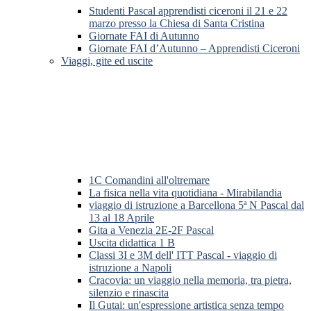
Studenti Pascal apprendisti ciceroni il 21 e 22
marzo presso la Chiesa di Santa Cristina
Giornate FAI di Autunno
Giornate FAI d’Autunno – Apprendisti Ciceroni
Viaggi, gite ed uscite
1C Comandini all'oltremare
La fisica nella vita quotidiana - Mirabilandia
viaggio di istruzione a Barcellona 5ª N Pascal dal
13 al 18 Aprile
Gita a Venezia 2E-2F Pascal
Uscita didattica 1 B
Classi 3I e 3M dell' ITT Pascal - viaggio di
istruzione a Napoli
Cracovia: un viaggio nella memoria, tra pietra,
silenzio e rinascita
Il Gutai: un'espressione artistica senza tempo