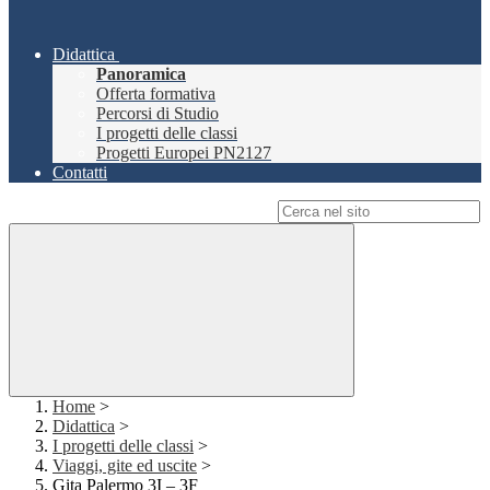
Didattica
Panoramica
Offerta formativa
Percorsi di Studio
I progetti delle classi
Progetti Europei PN2127
Contatti
Campo di ricerca per le pagine del sito
Home
>
Didattica
>
I progetti delle classi
>
Viaggi, gite ed uscite
>
Gita Palermo 3I – 3F