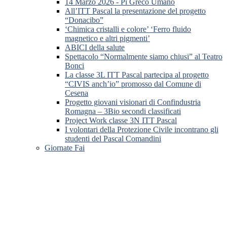
14 Marzo 2026 - Pi Greco Umano
All’ITT Pascal la presentazione del progetto
“Donacibo”
‘Chimica cristalli e colore’ ‘Ferro fluido
magnetico e altri pigmenti’
ABICI della salute
Spettacolo “Normalmente siamo chiusi” al Teatro
Bonci
La classe 3L ITT Pascal partecipa al progetto
“CIVIS anch’io” promosso dal Comune di
Cesena
Progetto giovani visionari di Confindustria
Romagna – 3Bio secondi classificati
Project Work classe 3N ITT Pascal
I volontari della Protezione Civile incontrano gli
studenti del Pascal Comandini
Giornate Fai