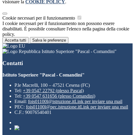
visionare la
COOKIE POLICY
.
Cookie necessari per il funzionamento
I cookie necessari per il funzionamento non possono essere
disabilitati. È possibile consultare l'elenco nella pagina della cookie
policy.
Accetta tutti
Salva le preferenze
Istituto Superiore "Pascal - Comandini"
Contatti
Istituto Superiore "Pascal - Comandini"
P.le Macrelli, 100 – 47521 Cesena (FC)
Tel:
+39 0547 22792 (plesso Pascal)
Tel:
+39 0547 631656 (plesso Comandini)
Email:
fois01100l@istruzione.it
Link per inviare una mail
PEC:
fois01100l@pec.istruzione.it
Link per inviare una mail
C.F.: 90076540401