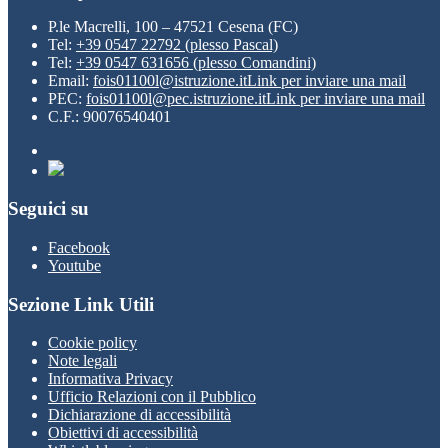
P.le Macrelli, 100 – 47521 Cesena (FC)
Tel:
+39 0547 22792 (plesso Pascal)
Tel:
+39 0547 631656 (plesso Comandini)
Email:
fois01100l@istruzione.it
Link per inviare una mail
PEC:
fois01100l@pec.istruzione.it
Link per inviare una mail
C.F.: 90076540401
Seguici su
Facebook
Youtube
Sezione Link Utili
Cookie policy
Note legali
Informativa Privacy
Ufficio Relazioni con il Pubblico
Dichiarazione di accessibilità
Obiettivi di accessibilità