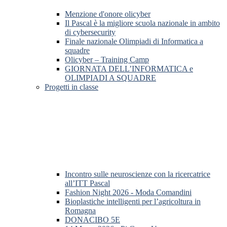
Menzione d'onore olicyber
Il Pascal è la migliore scuola nazionale in ambito
di cybersecurity
Finale nazionale Olimpiadi di Informatica a
squadre
Olicyber – Training Camp
GIORNATA DELL’INFORMATICA e
OLIMPIADI A SQUADRE
Progetti in classe
Incontro sulle neuroscienze con la ricercatrice
all’ITT Pascal
Fashion Night 2026 - Moda Comandini
Bioplastiche intelligenti per l’agricoltura in
Romagna
DONACIBO 5E