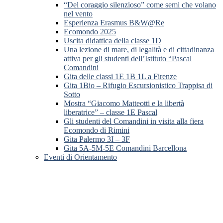
“Del coraggio silenzioso” come semi che volano
nel vento
Esperienza Erasmus B&W@Re
Ecomondo 2025
Uscita didattica della classe 1D
Una lezione di mare, di legalità e di cittadinanza
attiva per gli studenti dell’Istituto “Pascal
Comandini
Gita delle classi 1E 1B 1L a Firenze
Gita 1Bio – Rifugio Escursionistico Trappisa di
Sotto
Mostra “Giacomo Matteotti e la libertà
liberatrice” – classe 1E Pascal
Gli studenti del Comandini in visita alla fiera
Ecomondo di Rimini
Gita Palermo 3I – 3F
Gita 5A-5M-5E Comandini Barcellona
Eventi di Orientamento