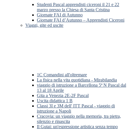
Studenti Pascal apprendisti ciceroni il 21 e 22
marzo presso la Chiesa di Santa Cristina
Giornate FAI di Autunno
Giornate FAI d’Autunno – Apprendisti Ciceroni
Viaggi, gite ed uscite
1C Comandini all'oltremare
La fisica nella vita quotidiana - Mirabilandia
viaggio di istruzione a Barcellona 5ª N Pascal dal
13 al 18 Aprile
Gita a Venezia 2E-2F Pascal
Uscita didattica 1 B
Classi 3I e 3M dell' ITT Pascal - viaggio di
istruzione a Napoli
Cracovia: un viaggio nella memoria, tra pietra,
silenzio e rinascita
Il Gutai: un'espressione artistica senza tempo