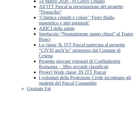
14 Marzo 2026 - Pi Greco Umano
All’ITT Pascal la presentazione del progetto
“Donacibo”
‘Chimica cristalli e colore’ ‘Ferro fluido
magnetico e altri pigmenti’
ABICI della salute
Spettacolo “Normalmente siamo chiusi” al Teatro
Bonci
La classe 3L ITT Pascal partecipa al progetto
“CIVIS anch’io” promosso dal Comune di
Cesena
Progetto giovani visionari di Confindustria
Romagna – 3Bio secondi classificati
Project Work classe 3N ITT Pascal
I volontari della Protezione Civile incontrano gli
studenti del Pascal Comandini
Giornate Fai