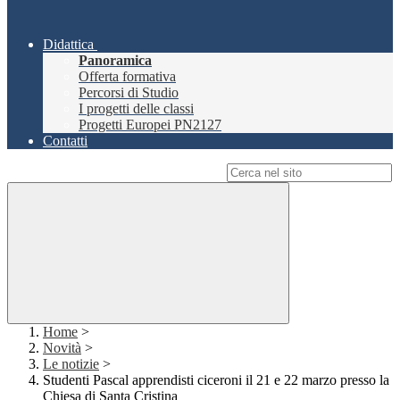
Didattica
Panoramica
Offerta formativa
Percorsi di Studio
I progetti delle classi
Progetti Europei PN2127
Contatti
Campo di ricerca per le pagine del sito
Home
>
Novità
>
Le notizie
>
Studenti Pascal apprendisti ciceroni il 21 e 22 marzo presso la
Chiesa di Santa Cristina