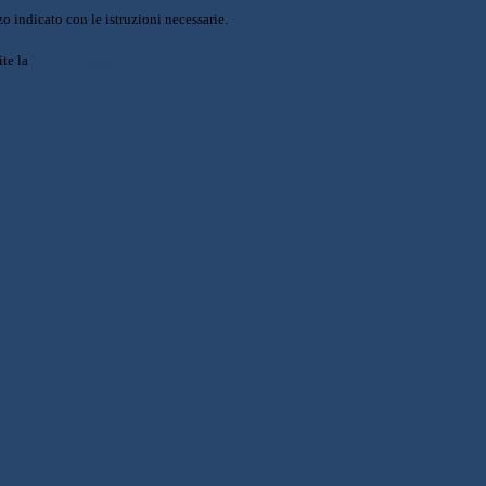
o indicato con le istruzioni necessarie.
ite la
Login Spaggiari