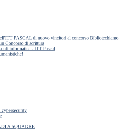
nti dell'ITT PASCAL di nuovo vincitori al concorso Bibliotechiamo
 un Concorso di scrittura
so di informatica - ITT Pascal
 umanistiche!
i cybersecurity
e
ADI A SQUADRE