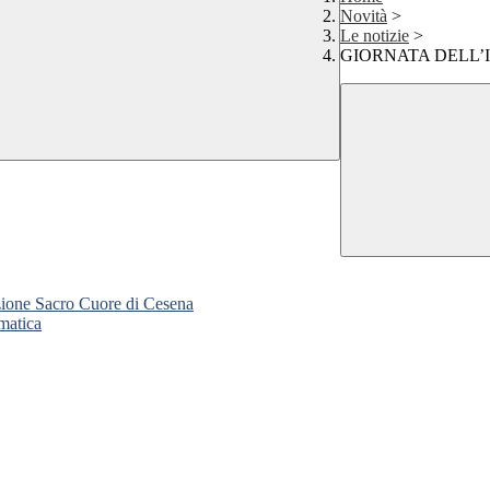
Novità
>
Le notizie
>
GIORNATA DELL’
zione Sacro Cuore di Cesena
matica