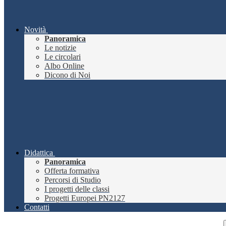
Novità
Panoramica
Le notizie
Le circolari
Albo Online
Dicono di Noi
Didattica
Panoramica
Offerta formativa
Percorsi di Studio
I progetti delle classi
Progetti Europei PN2127
Contatti