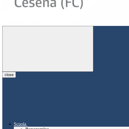
close
Scuola