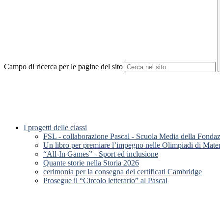
Campo di ricerca per le pagine del sito
I progetti delle classi
FSL - collaborazione Pascal - Scuola Media della Fonda
Un libro per premiare l’impegno nelle Olimpiadi di Mate
“All-In Games” - Sport ed inclusione
Quante storie nella Storia 2026
cerimonia per la consegna dei certificati Cambridge
Prosegue il “Circolo letterario” al Pascal