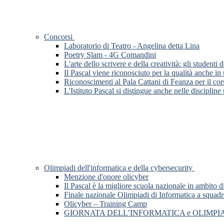
Concorsi
Laboratorio di Teatro - Angelina detta Lina
Poetry Slam - 4G Comandini
L'arte dello scrivere e della creatività: gli stude
Il Pascal viene riconosciuto per la qualità anche in
Riconoscimenti al Pala Cattani di Feanza per il cor
L'Istituto Pascal si distingue anche nelle discipline
Olimpiadi dell'informatica e della cybersecurity
Menzione d'onore olicyber
Il Pascal è la migliore scuola nazionale in ambito d
Finale nazionale Olimpiadi di Informatica a squadr
Olicyber – Training Camp
GIORNATA DELL’INFORMATICA e OLIMPI