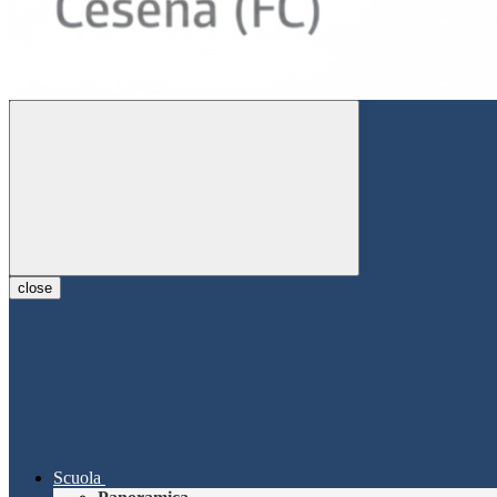
close
Scuola