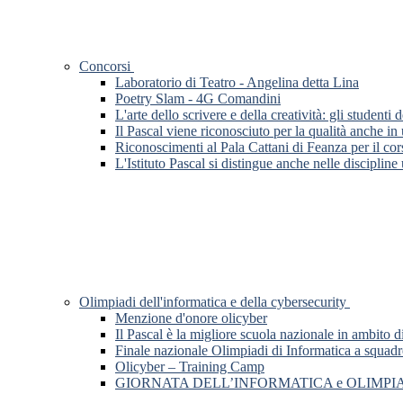
Concorsi
Laboratorio di Teatro - Angelina detta Lina
Poetry Slam - 4G Comandini
L'arte dello scrivere e della creatività: gli stude
Il Pascal viene riconosciuto per la qualità anche in
Riconoscimenti al Pala Cattani di Feanza per il cor
L'Istituto Pascal si distingue anche nelle discipline
Olimpiadi dell'informatica e della cybersecurity
Menzione d'onore olicyber
Il Pascal è la migliore scuola nazionale in ambito d
Finale nazionale Olimpiadi di Informatica a squadr
Olicyber – Training Camp
GIORNATA DELL’INFORMATICA e OLIMPI