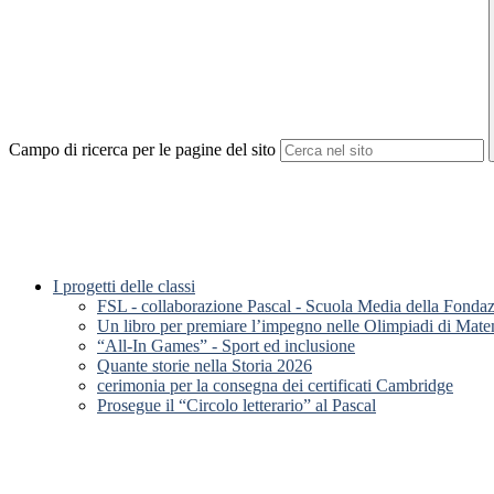
Campo di ricerca per le pagine del sito
I progetti delle classi
FSL - collaborazione Pascal - Scuola Media della Fonda
Un libro per premiare l’impegno nelle Olimpiadi di Mate
“All-In Games” - Sport ed inclusione
Quante storie nella Storia 2026
cerimonia per la consegna dei certificati Cambridge
Prosegue il “Circolo letterario” al Pascal