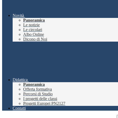
Novità
Panoramica
Le notizie
Le circolari
Albo Online
Dicono di Noi
Didattica
Panoramica
Offerta formativa
Percorsi di Studio
I progetti delle classi
Progetti Europei PN2127
Contatti