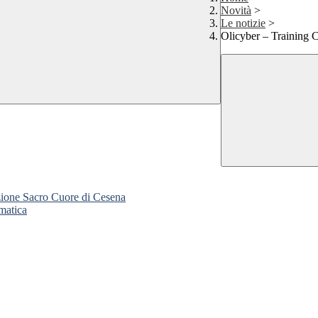
Novità
>
Le notizie
>
Olicyber – Training
zione Sacro Cuore di Cesena
matica