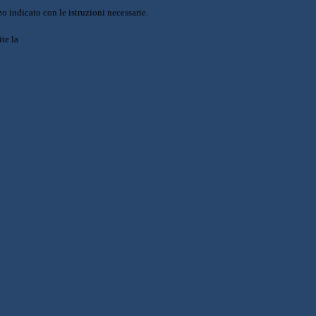
o indicato con le istruzioni necessarie.
ite la
Login Spaggiari