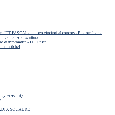
nti dell'ITT PASCAL di nuovo vincitori al concorso Bibliotechiamo
 un Concorso di scrittura
so di informatica - ITT Pascal
 umanistiche!
i cybersecurity
e
ADI A SQUADRE