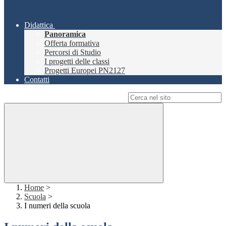
Didattica
Panoramica
Offerta formativa
Percorsi di Studio
I progetti delle classi
Progetti Europei PN2127
Contatti
Campo di ricerca per le pagine del sito
Home
>
Scuola
>
I numeri della scuola