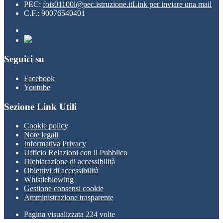
PEC:
fois01100l@pec.istruzione.it
Link per inviare una mail
C.F.: 90076540401
Seguici su
Facebook
Youtube
Sezione Link Utili
Cookie policy
Note legali
Informativa Privacy
Ufficio Relazioni con il Pubblico
Dichiarazione di accessibilità
Obiettivi di accessibilità
Whistleblowing
Gestione consensi cookie
Amministrazione trasparente
Pagina visualizzata
224
volte