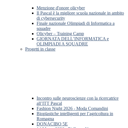
Menzione d'onore olicyber
Il Pascal è la migliore scuola nazionale in ambito
di cybersecurity
Finale nazionale Olimpiadi di Informatica a
squadre
Olicyber – Training Camp
GIORNATA DELL’INFORMATICA e
OLIMPIADI A SQUADRE
Progetti in classe
Incontro sulle neuroscienze con la ricercatrice
all’ITT Pascal
Fashion Night 2026 - Moda Comandini
Bioplastiche intelligenti per l’agricoltura in
Romagna
DONACIBO 5E