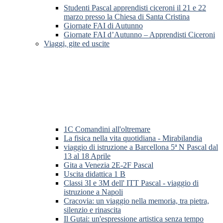
Studenti Pascal apprendisti ciceroni il 21 e 22
marzo presso la Chiesa di Santa Cristina
Giornate FAI di Autunno
Giornate FAI d’Autunno – Apprendisti Ciceroni
Viaggi, gite ed uscite
1C Comandini all'oltremare
La fisica nella vita quotidiana - Mirabilandia
viaggio di istruzione a Barcellona 5ª N Pascal dal
13 al 18 Aprile
Gita a Venezia 2E-2F Pascal
Uscita didattica 1 B
Classi 3I e 3M dell' ITT Pascal - viaggio di
istruzione a Napoli
Cracovia: un viaggio nella memoria, tra pietra,
silenzio e rinascita
Il Gutai: un'espressione artistica senza tempo