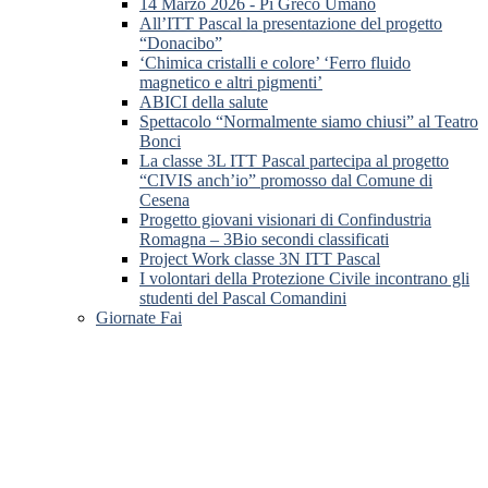
14 Marzo 2026 - Pi Greco Umano
All’ITT Pascal la presentazione del progetto
“Donacibo”
‘Chimica cristalli e colore’ ‘Ferro fluido
magnetico e altri pigmenti’
ABICI della salute
Spettacolo “Normalmente siamo chiusi” al Teatro
Bonci
La classe 3L ITT Pascal partecipa al progetto
“CIVIS anch’io” promosso dal Comune di
Cesena
Progetto giovani visionari di Confindustria
Romagna – 3Bio secondi classificati
Project Work classe 3N ITT Pascal
I volontari della Protezione Civile incontrano gli
studenti del Pascal Comandini
Giornate Fai