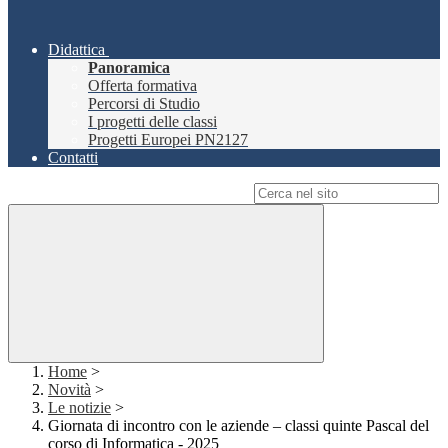
Didattica
Panoramica
Offerta formativa
Percorsi di Studio
I progetti delle classi
Progetti Europei PN2127
Contatti
Campo di ricerca per le pagine del sito
Home
>
Novità
>
Le notizie
>
Giornata di incontro con le aziende – classi quinte Pascal del
corso di Informatica - 2025