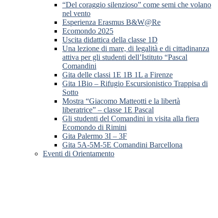
“Del coraggio silenzioso” come semi che volano
nel vento
Esperienza Erasmus B&W@Re
Ecomondo 2025
Uscita didattica della classe 1D
Una lezione di mare, di legalità e di cittadinanza
attiva per gli studenti dell’Istituto “Pascal
Comandini
Gita delle classi 1E 1B 1L a Firenze
Gita 1Bio – Rifugio Escursionistico Trappisa di
Sotto
Mostra “Giacomo Matteotti e la libertà
liberatrice” – classe 1E Pascal
Gli studenti del Comandini in visita alla fiera
Ecomondo di Rimini
Gita Palermo 3I – 3F
Gita 5A-5M-5E Comandini Barcellona
Eventi di Orientamento