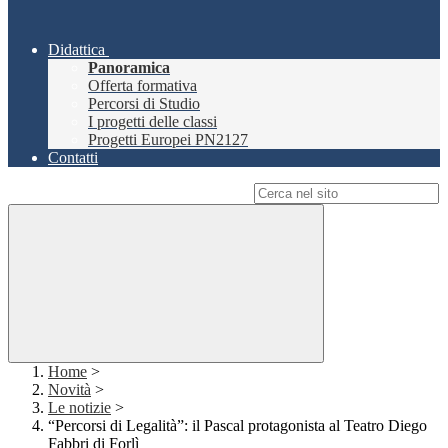
Didattica
Panoramica
Offerta formativa
Percorsi di Studio
I progetti delle classi
Progetti Europei PN2127
Contatti
Campo di ricerca per le pagine del sito
Home
>
Novità
>
Le notizie
>
“Percorsi di Legalità”: il Pascal protagonista al Teatro Diego
Fabbri di Forlì