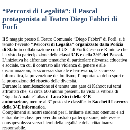
“Percorsi di Legalità”: il Pascal
protagonista al Teatro Diego Fabbri di
Forlì
Il 5 maggio presso il Teatro Comunale “Diego Fabbri” di Forlì, si è
tenuto l’evento
"Percorsi di Legalità" organizzato dalla Polizia
di Stato
in collaborazione con l’UST di Forlì-Cesena e Rimini.e che
ha visto la partecipazione delle
classi 3^B e
della
3^E del Pascal.
L’iniziativa ha affrontato tematiche di particolare rilevanza educativa
e sociale, tra cui il contrasto alla violenza di genere e alle
discriminazioni, la sicurezza stradale e ferroviaria, la sicurezza
informatica, la prevenzione del bullismo, l’importanza dello sport e
la promozione del rispetto delle diversità.
Durante la manifestazione si è tenuta una gara di Kahoot sui temi
affrontati che, su circa 600 alunni presenti, ha visto la vittoria di
"Squalo Amabile" alias di
Luca Sirri della 3^B
automazione,
mentre al 3° posto si è classificato
Sacchetti Lorenzo
della 3^E
informatica.
Complimenti ai nostri studenti per il brillante risultato ottenuto e ad
entrambe le classi per aver dimostrato partecipazione, interesse e
consapevolezza verso i temi della legalità e della cittadinanza
responsabile.