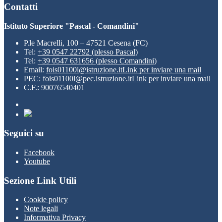
Contatti
Istituto Superiore "Pascal - Comandini"
P.le Macrelli, 100 – 47521 Cesena (FC)
Tel:
+39 0547 22792 (plesso Pascal)
Tel:
+39 0547 631656 (plesso Comandini)
Email:
fois01100l@istruzione.it
Link per inviare una mail
PEC:
fois01100l@pec.istruzione.it
Link per inviare una mail
C.F.: 90076540401
Seguici su
Facebook
Youtube
Sezione Link Utili
Cookie policy
Note legali
Informativa Privacy