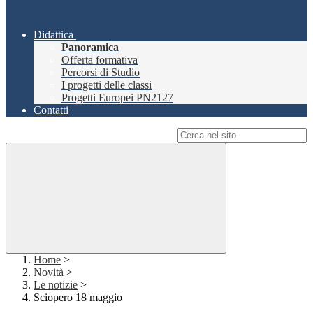
Didattica
Panoramica
Offerta formativa
Percorsi di Studio
I progetti delle classi
Progetti Europei PN2127
Contatti
Campo di ricerca per le pagine del sito
Home
>
Novità
>
Le notizie
>
Sciopero 18 maggio