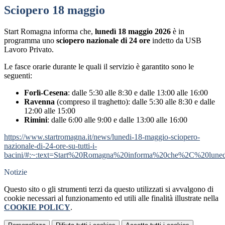
Sciopero 18 maggio
Start Romagna informa che,
lunedì 18 maggio 2026
è in
programma uno
sciopero nazionale di 24 ore
indetto da USB
Lavoro Privato.
Le fasce orarie durante le quali il servizio è garantito sono le
seguenti:
Forlì-Cesena
: dalle 5:30 alle 8:30 e dalle 13:00 alle 16:00
Ravenna
(compreso il traghetto): dalle 5:30 alle 8:30 e dalle
12:00 alle 15:00
Rimini
: dalle 6:00 alle 9:00 e dalle 13:00 alle 16:00
https://www.startromagna.it/news/lunedi-18-maggio-sciopero-
nazionale-di-24-ore-su-tutti-i-
bacini/#:~:text=Start%20Romagna%20informa%20che%2C%20l
Notizie
Questo sito o gli strumenti terzi da questo utilizzati si avvalgono di
cookie necessari al funzionamento ed utili alle finalità illustrate nella
COOKIE POLICY
.