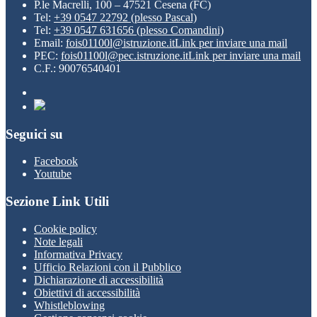
P.le Macrelli, 100 – 47521 Cesena (FC)
Tel:
+39 0547 22792 (plesso Pascal)
Tel:
+39 0547 631656 (plesso Comandini)
Email:
fois01100l@istruzione.it
Link per inviare una mail
PEC:
fois01100l@pec.istruzione.it
Link per inviare una mail
C.F.: 90076540401
Seguici su
Facebook
Youtube
Sezione Link Utili
Cookie policy
Note legali
Informativa Privacy
Ufficio Relazioni con il Pubblico
Dichiarazione di accessibilità
Obiettivi di accessibilità
Whistleblowing