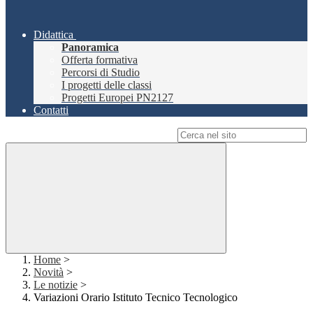
Didattica
Panoramica
Offerta formativa
Percorsi di Studio
I progetti delle classi
Progetti Europei PN2127
Contatti
Campo di ricerca per le pagine del sito
Home
>
Novità
>
Le notizie
>
Variazioni Orario Istituto Tecnico Tecnologico