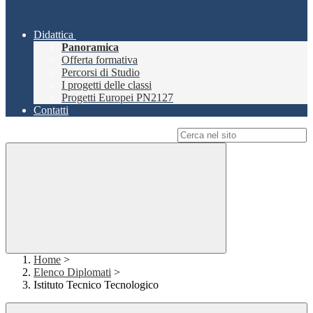
Didattica
Panoramica
Offerta formativa
Percorsi di Studio
I progetti delle classi
Progetti Europei PN2127
Contatti
Campo di ricerca per le pagine del sito
Home
>
Elenco Diplomati
>
Istituto Tecnico Tecnologico