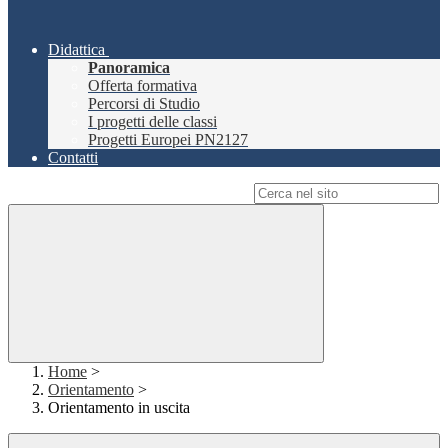
Didattica
Panoramica
Offerta formativa
Percorsi di Studio
I progetti delle classi
Progetti Europei PN2127
Contatti
Campo di ricerca per le pagine del sito
Home
>
Orientamento
>
Orientamento in uscita