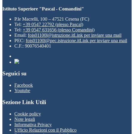
Istituto Superiore "Pascal - Comandini"
P.le Macrelli, 100 – 47521 Cesena (FC)
Tel:
+39 0547 22792 (plesso Pascal)
Tel:
+39 0547 631656 (plesso Comandini)
Email:
fois01100l@istruzione.it
Link per inviare una mail
PEC:
fois01100l@pec.istruzione.it
Link per inviare una mail
C.F.: 90076540401
Seguici su
Facebook
Youtube
Sezione Link Utili
Cookie policy
Note legali
Informativa Privacy
Ufficio Relazioni con il Pubblico